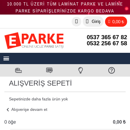
10.000 TL ÜZERİ TÜM LAMİNAT PARKE VE LAMİNE
PARKE SİPARİŞLERİNİZDE KARGO BEDAVA
Giriş
0,00 ₺
0537 365 67 82
0532 256 67 58
ALIŞVERIŞ SEPETI
Sepetinizde daha fazla ürün yok
chevron_left
Alışverişe devam et
0 öğe
0,00 ₺