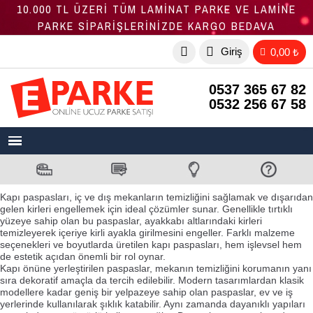
10.000 TL ÜZERİ TÜM LAMİNAT PARKE VE LAMİNE
PARKE SİPARİŞLERİNİZDE KARGO BEDAVA
Giriş
0,00 ₺
0537 365 67 82
0532 256 67 58
Kapı paspasları, iç ve dış mekanların temizliğini sağlamak ve dışarıdan
gelen kirleri engellemek için ideal çözümler sunar. Genellikle tırtıklı
yüzeye sahip olan bu paspaslar, ayakkabı altlarındaki kirleri
temizleyerek içeriye kirli ayakla girilmesini engeller. Farklı malzeme
seçenekleri ve boyutlarda üretilen kapı paspasları, hem işlevsel hem
de estetik açıdan önemli bir rol oynar.
Kapı önüne yerleştirilen paspaslar, mekanın temizliğini korumanın yanı
sıra dekoratif amaçla da tercih edilebilir. Modern tasarımlardan klasik
modellere kadar geniş bir yelpazeye sahip olan paspaslar, ev ve iş
yerlerinde kullanılarak şıklık katabilir. Aynı zamanda dayanıklı yapıları