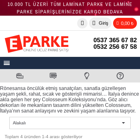
10.000 TL ÜZERİ TÜM LAMİNAT PARKE VE LAMİNE
PARKE SİPARİŞLERİNİZDE KARGO BEDAVA
Giriş
0,00 ₺
0537 365 67 82
0532 256 67 58
Rönesansa öncülük etmiş sanatçıları, sanatla güzelleşen
yaşam şekli, rahat, sıcak ve gösterişli mimarisi… İtalya denince
akla gelen her şey Colosseum Koleksiyonu’nda. Göz alıcı
dekorları ile mekanların tasarım dilini yükselten Colosseum,
İtalya’nın sanat anlayışını ve zevkini yaşam alanlarına taşıyor.

Alakalı
Toplam 4 üründen 1-4 arası gösteriliyor