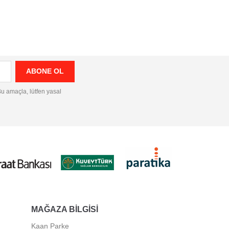
 Bu amaçla, lütfen yasal
MAĞAZA BILGISI
Kaan Parke