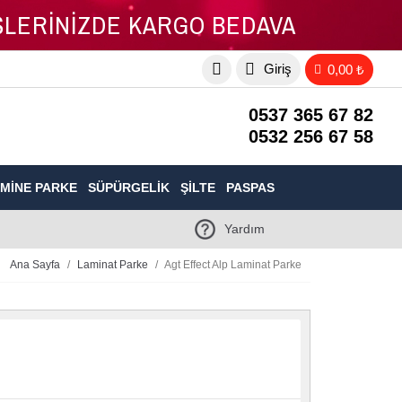
İŞLERİNİZDE KARGO BEDAVA
Giriş
0,00 ₺
0537 365 67 82
0532 256 67 58
MINE PARKE
SÜPÜRGELIK
ŞILTE
PASPAS
Yardım
Ana Sayfa
Laminat Parke
Agt Effect Alp Laminat Parke