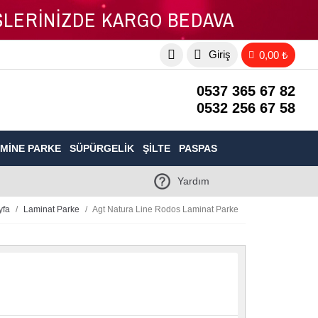
İŞLERİNİZDE KARGO BEDAVA
Giriş
0,00 ₺
0537 365 67 82
0532 256 67 58
MINE PARKE
SÜPÜRGELIK
ŞILTE
PASPAS
Yardım
yfa
Laminat Parke
Agt Natura Line Rodos Laminat Parke