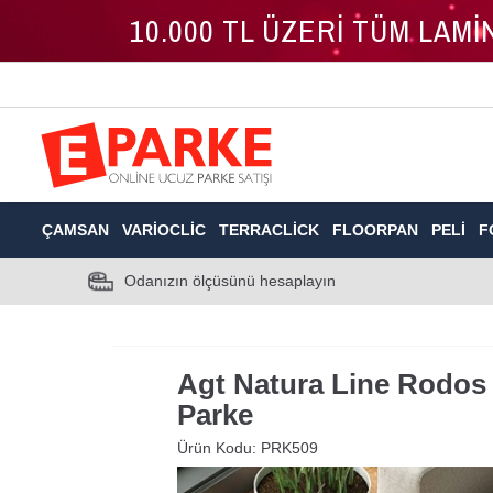
10.000 TL ÜZERİ TÜM LAM
ÇAMSAN
VARIOCLIC
TERRACLICK
FLOORPAN
PELI
F
Odanızın ölçüsünü hesaplayın
Agt Natura Line Rodos
Parke
Ürün Kodu:
PRK509