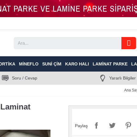
İNAT PARKE VE LAMİNE PARKE SİPAR
ORTIKA
MINEFLO
SUNI ÇIM
KARO HALI
LAMINAT PARKE
LA
Soru / Cevap
Yararlı Bilgiler
Ana Sa
 Laminat
Paylaş