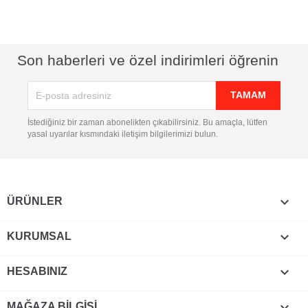
Son haberleri ve özel indirimleri öğrenin
İstediğiniz bir zaman abonelikten çıkabilirsiniz. Bu amaçla, lütfen
yasal uyarılar kısmındaki iletişim bilgilerimizi bulun.

ÜRÜNLER

KURUMSAL

HESABINIZ
keyboard_arrow_down
MAĞAZA BILGISI