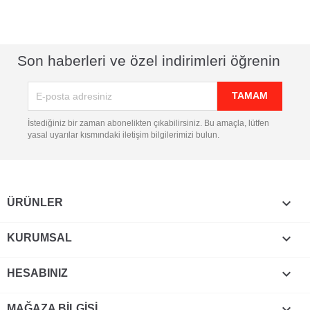
Son haberleri ve özel indirimleri öğrenin
İstediğiniz bir zaman abonelikten çıkabilirsiniz. Bu amaçla, lütfen
yasal uyarılar kısmındaki iletişim bilgilerimizi bulun.

ÜRÜNLER

KURUMSAL

HESABINIZ
keyboard_arrow_down
MAĞAZA BILGISI