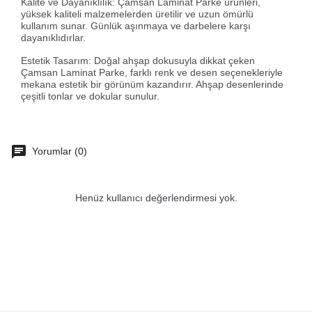
Kalite ve Dayanıklılık: Çamsan Laminat Parke ürünleri,
yüksek kaliteli malzemelerden üretilir ve uzun ömürlü
kullanım sunar. Günlük aşınmaya ve darbelere karşı
dayanıklıdırlar.
Estetik Tasarım: Doğal ahşap dokusuyla dikkat çeken
Çamsan Laminat Parke, farklı renk ve desen seçenekleriyle
mekana estetik bir görünüm kazandırır. Ahşap desenlerinde
çeşitli tonlar ve dokular sunulur.
Yorumlar (0)
Henüz kullanıcı değerlendirmesi yok.