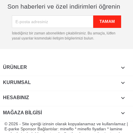
Son haberleri ve özel indirimleri öğrenin
İstediğiniz bir zaman abonelikten çıkabilirsiniz. Bu amaçla, lütfen
yasal uyarılar kısmındaki iletişim bilgilerimizi bulun.

ÜRÜNLER

KURUMSAL

HESABINIZ
keyboard_arrow_down
MAĞAZA BILGISI
© 2026 - Site içeriği izinsin olarak kopyalanamaz ve kullanılamaz |
E-parke
Sponsor Bağlantılar:
mineflo
*
mineflo fiyatları
*
lamine