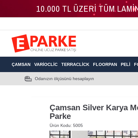
10.000 TL ÜZERİ TÜM LAM
ÇAMSAN
VARIOCLIC
TERRACLICK
FLOORPAN
PELI
F
Odanızın ölçüsünü hesaplayın
Çamsan Silver Karya M
Parke
Ürün Kodu:
5005