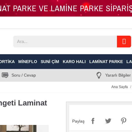
İNAT PARKE VE LAMİNE PARKE SİPAR
ORTIKA
MINEFLO
SUNI ÇIM
KARO HALI
LAMINAT PARKE
LA
Soru / Cevap
Yararlı Bilgiler
Ana Sayfa
ngeti Laminat
Paylaş