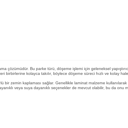
lama çözümüdür. Bu parke türü, döşeme işlemi için geleneksel yapıştırıcı
ri birbirlerine kolayca takılır, böylece döşeme süreci hızlı ve kolay hale 
ü bir zemin kaplaması sağlar. Genellikle laminat malzeme kullanılarak ür
 dayanıklı veya suya dayanıklı seçenekler de mevcut olabilir, bu da onu 