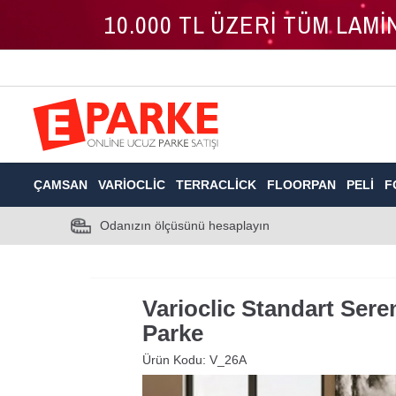
10.000 TL ÜZERİ TÜM LAM
ÇAMSAN
VARIOCLIC
TERRACLICK
FLOORPAN
PELI
F
Odanızın ölçüsünü hesaplayın
Varioclic Standart Sere
Parke
Ürün Kodu:
V_26A