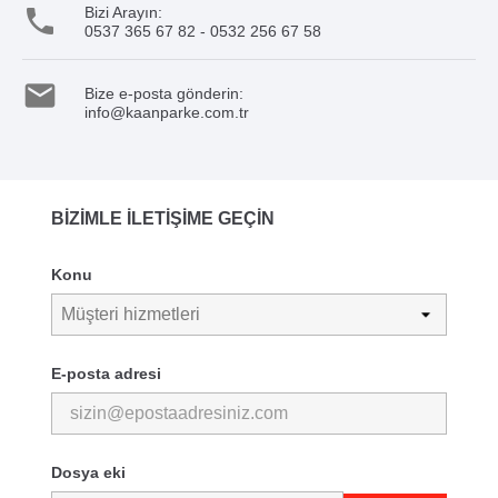

Bizi Arayın:
0537 365 67 82 - 0532 256 67 58

Bize e-posta gönderin:
info@kaanparke.com.tr
BIZIMLE ILETIŞIME GEÇIN
Konu
E-posta adresi
Dosya eki