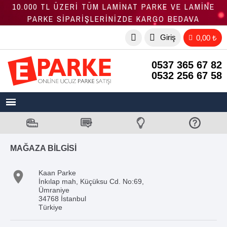
10.000 TL ÜZERİ TÜM LAMİNAT PARKE VE LAMİNE
PARKE SİPARİŞLERİNİZDE KARGO BEDAVA
Giriş
0,00 ₺
0537 365 67 82
0532 256 67 58
MAĞAZA BILGISI

Kaan Parke
İnkılap mah, Küçüksu Cd. No:69,
Ümraniye
34768 İstanbul
Türkiye