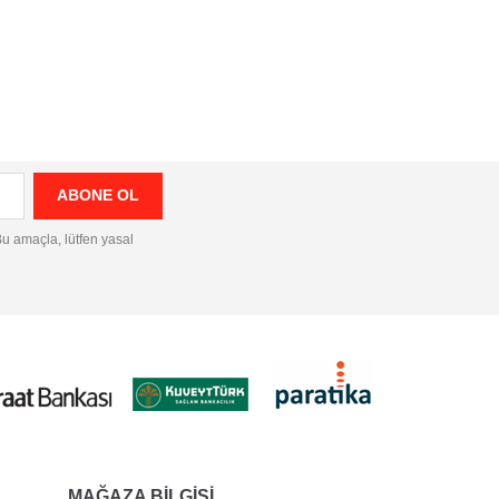
 Bu amaçla, lütfen yasal
MAĞAZA BILGISI