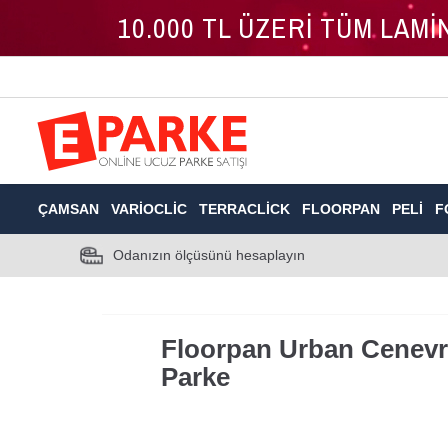
10.000 TL ÜZERİ TÜM LAM
ÇAMSAN
VARIOCLIC
TERRACLICK
FLOORPAN
PELI
F
Odanızın ölçüsünü hesaplayın
Floorpan Urban Cenevr
Parke